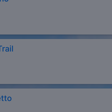
rail
etto