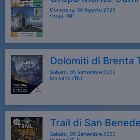
Domenica, 30 Agosto 2026
Oropa (BI)
Dolomiti di Brenta T
Sabato, 05 Settembre 2026
Molveno (TN)
Trail di San Bened
Sabato, 05 Settembre 2026