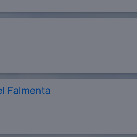
y
l Falmenta