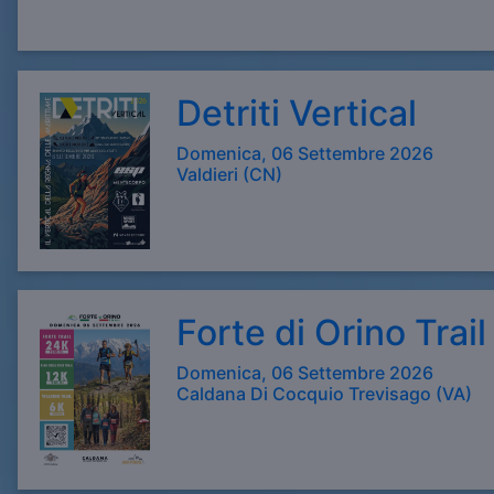
Detriti Vertical
Domenica, 06 Settembre 2026
Valdieri (CN)
Forte di Orino Trail
Domenica, 06 Settembre 2026
Caldana Di Cocquio Trevisago (VA)