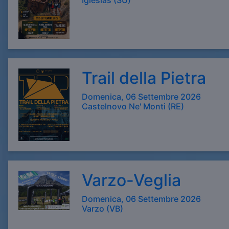
Iglesias (SU)
Trail della Pietra
Domenica, 06 Settembre 2026
Castelnovo Ne' Monti (RE)
Varzo-Veglia
Domenica, 06 Settembre 2026
Varzo (VB)