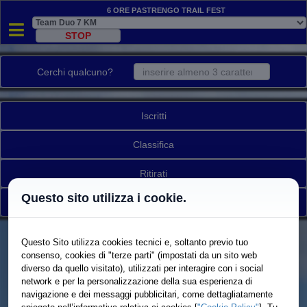
6 Ore Pastrengo Trail Fest
Cerchi qualcuno?
Iscritti
Classifica
Ritirati
Questo sito utilizza i cookie.
Torna a elenco gare
Questo Sito utilizza cookies tecnici e, soltanto previo tuo
consenso, cookies di "terze parti" (impostati da un sito web
diverso da quello visitato), utilizzati per interagire con i social
network e per la personalizzazione della sua esperienza di
navigazione e dei messaggi pubblicitari, come dettagliatamente