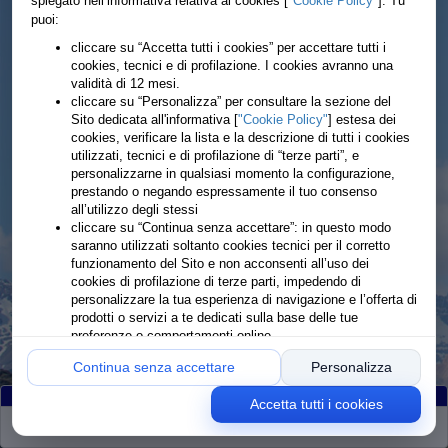
spiegato nell’informativa relativa ai cookies [
"Cookie Policy"
]. Tu
puoi:
cliccare su “Accetta tutti i cookies” per accettare tutti i
cookies, tecnici e di profilazione. I cookies avranno una
validità di 12 mesi.
cliccare su “Personalizza” per consultare la sezione del
Sito dedicata all'informativa [
"Cookie Policy"
] estesa dei
cookies, verificare la lista e la descrizione di tutti i cookies
utilizzati, tecnici e di profilazione di “terze parti”, e
personalizzarne in qualsiasi momento la configurazione,
prestando o negando espressamente il tuo consenso
all’utilizzo degli stessi
cliccare su “Continua senza accettare”: in questo modo
saranno utilizzati soltanto cookies tecnici per il corretto
funzionamento del Sito e non acconsenti all’uso dei
cookies di profilazione di terze parti, impedendo di
personalizzare la tua esperienza di navigazione e l’offerta di
prodotti o servizi a te dedicati sulla base delle tue
preferenze o comportamenti online
Continua senza accettare
Personalizza
Accetta tutti i cookies
Partiti
:24
Classificati
:100