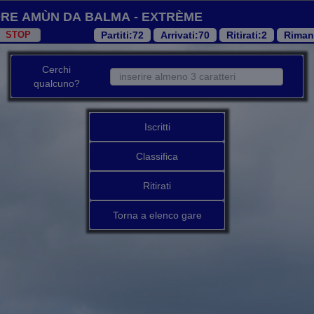
re amùn da Balma - Extrème
Partiti
:72
Arrivati
:70
Ritirati
:2
Riman
Cerchi
qualcuno?
Iscritti
Classifica
Ritirati
Torna a elenco gare