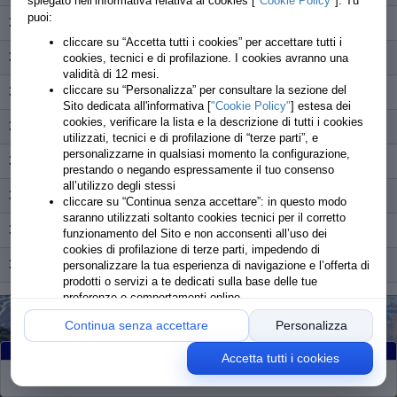
spiegato nell’informativa relativa ai cookies [
"Cookie Policy"
]. Tu
puoi:
308
Succa Sonia
partito
cliccare su “Accetta tutti i cookies” per accettare tutti i
309
Podda Cinzia
partito
cookies, tecnici e di profilazione. I cookies avranno una
validità di 12 mesi.
cliccare su “Personalizza” per consultare la sezione del
310
Murgia Stefano
partito
Sito dedicata all'informativa [
"Cookie Policy"
] estesa dei
cookies, verificare la lista e la descrizione di tutti i cookies
311
Casali Davide
partito
utilizzati, tecnici e di profilazione di “terze parti”, e
personalizzarne in qualsiasi momento la configurazione,
312
Granata Giacomo
partito
prestando o negando espressamente il tuo consenso
all’utilizzo degli stessi
313
Porcu Marco
partito
cliccare su “Continua senza accettare”: in questo modo
saranno utilizzati soltanto cookies tecnici per il corretto
314
Salis Silvia
partito
funzionamento del Sito e non acconsenti all’uso dei
cookies di profilazione di terze parti, impedendo di
315
Sanna Simona
partito
personalizzare la tua esperienza di navigazione e l’offerta di
prodotti o servizi a te dedicati sulla base delle tue
preferenze o comportamenti online
316
Cardia Francesca
partito
Continua senza accettare
Personalizza
317
Sau Maria Sabrina
partito
Accetta tutti i cookies
318
Marra Stefania
partito
Partiti
:101
Arrivati
:101
Ritirati
:0
Rimanenti
:0