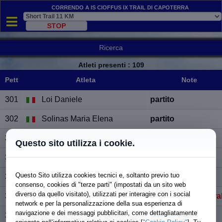
Correndo a Is Cioffus IX Trail di Capoterra
Ricerca
Atleti presenti
: 109
Pett
Atleta
Note
Pett
Atleta
Note
301
Loi Daniele
partito
302
Solinas Maria Elena
partito
303
Zedda Alessandro
partito
Questo sito utilizza i cookie.
304
Pisano Tore
partito
Questo Sito utilizza cookies tecnici e, soltanto previo tuo
305
Deidda Vincenza
partito
consenso, cookies di "terze parti" (impostati da un sito web
diverso da quello visitato), utilizzati per interagire con i social
306
Pappalardo Simona
Non ritirato pettora
network e per la personalizzazione della sua esperienza di
navigazione e dei messaggi pubblicitari, come dettagliatamente
307
Raffo Luigi
partito