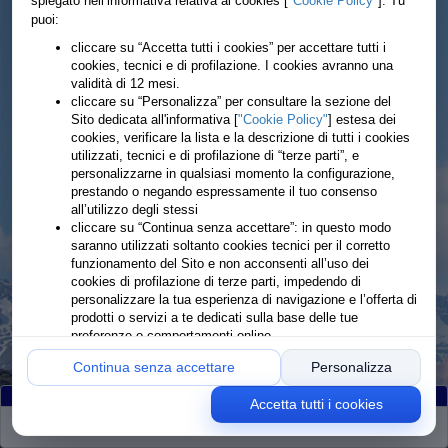
spiegato nell’informativa relativa ai cookies [
"Cookie Policy"
]. Tu
puoi:
cliccare su “Accetta tutti i cookies” per accettare tutti i
cookies, tecnici e di profilazione. I cookies avranno una
validità di 12 mesi.
cliccare su “Personalizza” per consultare la sezione del
Sito dedicata all'informativa [
"Cookie Policy"
] estesa dei
cookies, verificare la lista e la descrizione di tutti i cookies
utilizzati, tecnici e di profilazione di “terze parti”, e
personalizzarne in qualsiasi momento la configurazione,
prestando o negando espressamente il tuo consenso
all’utilizzo degli stessi
cliccare su “Continua senza accettare”: in questo modo
saranno utilizzati soltanto cookies tecnici per il corretto
funzionamento del Sito e non acconsenti all’uso dei
cookies di profilazione di terze parti, impedendo di
personalizzare la tua esperienza di navigazione e l’offerta di
prodotti o servizi a te dedicati sulla base delle tue
preferenze o comportamenti online
Continua senza accettare
Personalizza
Accetta tutti i cookies
Partiti
:205
Arrivati
:205
Ritirati
:0
Rimanenti
:0