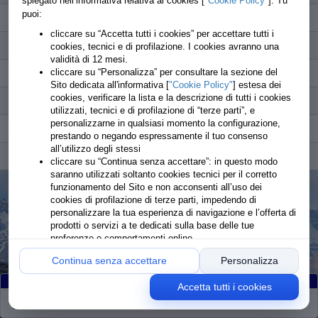
spiegato nell’informativa relativa ai cookies [
"Cookie Policy"
]. Tu
puoi:
263
Vagge Danilo
Ritirato
cliccare su “Accetta tutti i cookies” per accettare tutti i
273
Villani Cristian
Ritirato
cookies, tecnici e di profilazione. I cookies avranno una
validità di 12 mesi.
276
Vita Marzia
Ritirato
cliccare su “Personalizza” per consultare la sezione del
Sito dedicata all'informativa [
"Cookie Policy"
] estesa dei
cookies, verificare la lista e la descrizione di tutti i cookies
282
Zirretta Guido
Ritirato
utilizzati, tecnici e di profilazione di “terze parti”, e
personalizzarne in qualsiasi momento la configurazione,
61
Cammarata Giuseppe
Ritirato
prestando o negando espressamente il tuo consenso
all’utilizzo degli stessi
8
Alloisio Filippo
Ritirato
cliccare su “Continua senza accettare”: in questo modo
saranno utilizzati soltanto cookies tecnici per il corretto
funzionamento del Sito e non acconsenti all’uso dei
cookies di profilazione di terze parti, impedendo di
personalizzare la tua esperienza di navigazione e l’offerta di
prodotti o servizi a te dedicati sulla base delle tue
preferenze o comportamenti online
Continua senza accettare
Personalizza
Accetta tutti i cookies
Partiti
:263
Arrivati
:250
Ritirati
:13
Rimanenti
:0