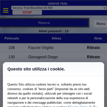
Genova Trail
Ricerca
Menu
Atleti presenti
: 13
Pettorale
Atleta
Note
Pettorale
Atleta
Note
106
Faccini Virgilio
Ritirato
130
Giovagnoli Diego
Ritirato
152
Leone Paolo
Ritirato
Questo sito utilizza i cookie.
163
Marguati Lorenzo
Ritirato
Questo Sito utilizza cookies tecnici e, soltanto previo tuo
168
Mineo Giuseppe
Ritirato
consenso, cookies di "terze parti" (impostati da un sito web
diverso da quello visitato), utilizzati per interagire con i social
226
Rota Francesco
Ritirato
network e per la personalizzazione della sua esperienza di
navigazione e dei messaggi pubblicitari, come dettagliatamente
231
Salpietro Yuri
Ritirato