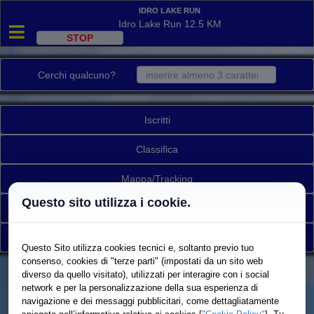
Idro Lake Run
Idro Lake Run 12.5 KM
Cerchi qualcuno?
Iscritti
Classifica
Mappa/Tracking
Questo sito utilizza i cookie.
Ritirati
Torna a elenco gare
Questo Sito utilizza cookies tecnici e, soltanto previo tuo
consenso, cookies di "terze parti" (impostati da un sito web
diverso da quello visitato), utilizzati per interagire con i social
network e per la personalizzazione della sua esperienza di
navigazione e dei messaggi pubblicitari, come dettagliatamente