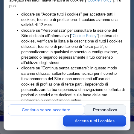
spiegato nell’informativa relativa ai cookies [
"Cookie Policy"
]. Tu
puoi:
cliccare su “Accetta tutti i cookies” per accettare tutti i
cookies, tecnici e di profilazione. I cookies avranno una
validità di 12 mesi.
cliccare su “Personalizza” per consultare la sezione del
Sito dedicata all'informativa [
"Cookie Policy"
] estesa dei
cookies, verificare la lista e la descrizione di tutti i cookies
utilizzati, tecnici e di profilazione di “terze parti”, e
personalizzarne in qualsiasi momento la configurazione,
prestando o negando espressamente il tuo consenso
all’utilizzo degli stessi
cliccare su “Continua senza accettare”: in questo modo
saranno utilizzati soltanto cookies tecnici per il corretto
funzionamento del Sito e non acconsenti all’uso dei
cookies di profilazione di terze parti, impedendo di
personalizzare la tua esperienza di navigazione e l’offerta di
prodotti o servizi a te dedicati sulla base delle tue
preferenze o comportamenti online
Continua senza accettare
Personalizza
Accetta tutti i cookies
Partiti
:194
Arrivati
:194
Ritirati
:0
Rimanenti
:0