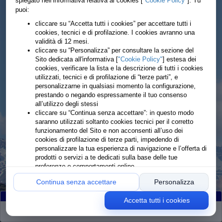
spiegato nell’informativa relativa ai cookies [
"Cookie Policy"
]. Tu
puoi:
cliccare su “Accetta tutti i cookies” per accettare tutti i
cookies, tecnici e di profilazione. I cookies avranno una
validità di 12 mesi.
cliccare su “Personalizza” per consultare la sezione del
Sito dedicata all'informativa [
"Cookie Policy"
] estesa dei
cookies, verificare la lista e la descrizione di tutti i cookies
utilizzati, tecnici e di profilazione di “terze parti”, e
personalizzarne in qualsiasi momento la configurazione,
prestando o negando espressamente il tuo consenso
all’utilizzo degli stessi
cliccare su “Continua senza accettare”: in questo modo
saranno utilizzati soltanto cookies tecnici per il corretto
funzionamento del Sito e non acconsenti all’uso dei
cookies di profilazione di terze parti, impedendo di
personalizzare la tua esperienza di navigazione e l’offerta di
prodotti o servizi a te dedicati sulla base delle tue
preferenze o comportamenti online
Continua senza accettare
Personalizza
Accetta tutti i cookies
Partiti
:78
Classificati
:100