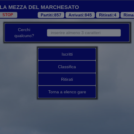
La Mezza del Marchesato
Partiti
:857
Arrivati
:845
Ritirati
:4
Rima
Cerchi
qualcuno?
Iscritti
Classifica
Ritirati
Torna a elenco gare