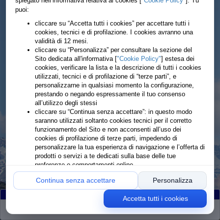
spiegato nell’informativa relativa ai cookies [
"Cookie Policy"
]. Tu
puoi:
cliccare su “Accetta tutti i cookies” per accettare tutti i
cookies, tecnici e di profilazione. I cookies avranno una
validità di 12 mesi.
cliccare su “Personalizza” per consultare la sezione del
Sito dedicata all'informativa [
"Cookie Policy"
] estesa dei
cookies, verificare la lista e la descrizione di tutti i cookies
utilizzati, tecnici e di profilazione di “terze parti”, e
personalizzarne in qualsiasi momento la configurazione,
prestando o negando espressamente il tuo consenso
all’utilizzo degli stessi
cliccare su “Continua senza accettare”: in questo modo
saranno utilizzati soltanto cookies tecnici per il corretto
funzionamento del Sito e non acconsenti all’uso dei
cookies di profilazione di terze parti, impedendo di
personalizzare la tua esperienza di navigazione e l’offerta di
prodotti o servizi a te dedicati sulla base delle tue
preferenze o comportamenti online
Continua senza accettare
Personalizza
Accetta tutti i cookies
Partiti
:223
Arrivati
:217
Ritirati
:0
Rimanenti
:6