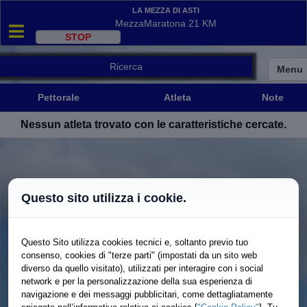
La Mezza di Asti
MezzaMaratona 21 KM
Ricerca
Menu
Pettorale
Atleta
Note
Pettorale
Atleta
Note
Nessun atleta trovato con le caratteristiche cercate.
Questo sito utilizza i cookie.
Questo Sito utilizza cookies tecnici e, soltanto previo tuo
consenso, cookies di "terze parti" (impostati da un sito web
diverso da quello visitato), utilizzati per interagire con i social
network e per la personalizzazione della sua esperienza di
navigazione e dei messaggi pubblicitari, come dettagliatamente