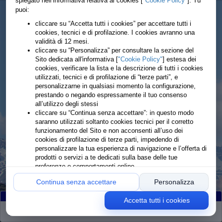
spiegato nell’informativa relativa ai cookies [
"Cookie Policy"
]. Tu
puoi:
cliccare su “Accetta tutti i cookies” per accettare tutti i
cookies, tecnici e di profilazione. I cookies avranno una
validità di 12 mesi.
cliccare su “Personalizza” per consultare la sezione del
Sito dedicata all'informativa [
"Cookie Policy"
] estesa dei
cookies, verificare la lista e la descrizione di tutti i cookies
utilizzati, tecnici e di profilazione di “terze parti”, e
personalizzarne in qualsiasi momento la configurazione,
prestando o negando espressamente il tuo consenso
all’utilizzo degli stessi
cliccare su “Continua senza accettare”: in questo modo
saranno utilizzati soltanto cookies tecnici per il corretto
funzionamento del Sito e non acconsenti all’uso dei
cookies di profilazione di terze parti, impedendo di
personalizzare la tua esperienza di navigazione e l’offerta di
prodotti o servizi a te dedicati sulla base delle tue
preferenze o comportamenti online
Continua senza accettare
Personalizza
Accetta tutti i cookies
Partiti
:182
Arrivati
:172
Ritirati
:10
Rimanenti
:0