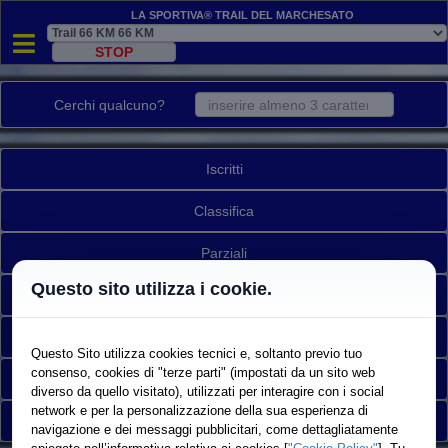
La Sportiva® Trail del Marchesato
Cerchi qualcuno?
Iscritti
Classifica
Parziali
Questo sito utilizza i cookie.
Mappa/Tracking
Ritirati
Questo Sito utilizza cookies tecnici e, soltanto previo tuo
consenso, cookies di "terze parti" (impostati da un sito web
Accesso Riservato
diverso da quello visitato), utilizzati per interagire con i social
network e per la personalizzazione della sua esperienza di
Torna a elenco gare
navigazione e dei messaggi pubblicitari, come dettagliatamente