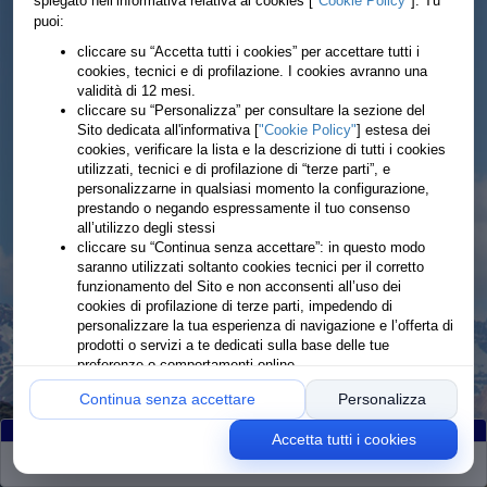
spiegato nell’informativa relativa ai cookies [
"Cookie Policy"
]. Tu
puoi:
cliccare su “Accetta tutti i cookies” per accettare tutti i
cookies, tecnici e di profilazione. I cookies avranno una
validità di 12 mesi.
cliccare su “Personalizza” per consultare la sezione del
Sito dedicata all'informativa [
"Cookie Policy"
] estesa dei
cookies, verificare la lista e la descrizione di tutti i cookies
utilizzati, tecnici e di profilazione di “terze parti”, e
personalizzarne in qualsiasi momento la configurazione,
prestando o negando espressamente il tuo consenso
all’utilizzo degli stessi
cliccare su “Continua senza accettare”: in questo modo
saranno utilizzati soltanto cookies tecnici per il corretto
funzionamento del Sito e non acconsenti all’uso dei
cookies di profilazione di terze parti, impedendo di
personalizzare la tua esperienza di navigazione e l’offerta di
prodotti o servizi a te dedicati sulla base delle tue
preferenze o comportamenti online
Continua senza accettare
Personalizza
Accetta tutti i cookies
Partiti
:90
Arrivati
:87
Ritirati
:3
Rimanenti
:0