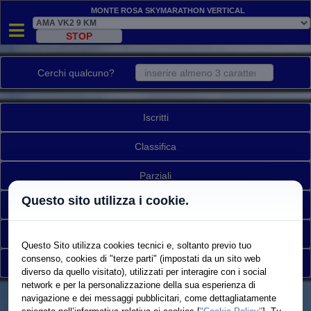
Monte Rosa Skymarathon Vertical
Cerchi qualcuno?
Iscritti
Classifica
Parziali
Questo sito utilizza i cookie.
Mappa/Tracking
Ritirati
Questo Sito utilizza cookies tecnici e, soltanto previo tuo
consenso, cookies di "terze parti" (impostati da un sito web
Torna a elenco gare
diverso da quello visitato), utilizzati per interagire con i social
network e per la personalizzazione della sua esperienza di
navigazione e dei messaggi pubblicitari, come dettagliatamente