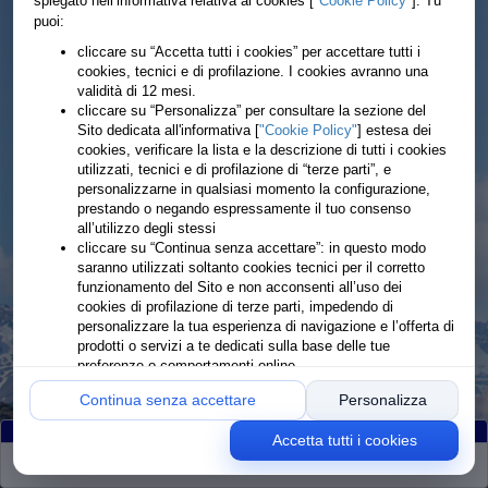
spiegato nell’informativa relativa ai cookies [
"Cookie Policy"
]. Tu
puoi:
cliccare su “Accetta tutti i cookies” per accettare tutti i
cookies, tecnici e di profilazione. I cookies avranno una
validità di 12 mesi.
cliccare su “Personalizza” per consultare la sezione del
Sito dedicata all'informativa [
"Cookie Policy"
] estesa dei
cookies, verificare la lista e la descrizione di tutti i cookies
utilizzati, tecnici e di profilazione di “terze parti”, e
personalizzarne in qualsiasi momento la configurazione,
prestando o negando espressamente il tuo consenso
all’utilizzo degli stessi
cliccare su “Continua senza accettare”: in questo modo
saranno utilizzati soltanto cookies tecnici per il corretto
funzionamento del Sito e non acconsenti all’uso dei
cookies di profilazione di terze parti, impedendo di
personalizzare la tua esperienza di navigazione e l’offerta di
prodotti o servizi a te dedicati sulla base delle tue
preferenze o comportamenti online
Continua senza accettare
Personalizza
Accetta tutti i cookies
Partiti
:180
Arrivati
:178
Ritirati
:2
Rimanenti
:0