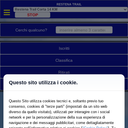
Restena Trail
Cerchi qualcuno?
Iscritti
Classifica
Ritirati
Questo sito utilizza i cookie.
Torna a elenco gare
Questo Sito utilizza cookies tecnici e, soltanto previo tuo
consenso, cookies di "terze parti" (impostati da un sito web
diverso da quello visitato), utilizzati per interagire con i social
network e per la personalizzazione della sua esperienza di
navigazione e dei messaggi pubblicitari, come dettagliatamente