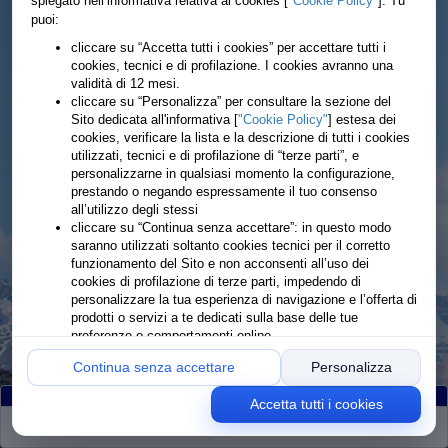
spiegato nell’informativa relativa ai cookies [
"Cookie Policy"
]. Tu
puoi:
cliccare su “Accetta tutti i cookies” per accettare tutti i
cookies, tecnici e di profilazione. I cookies avranno una
validità di 12 mesi.
cliccare su “Personalizza” per consultare la sezione del
Sito dedicata all'informativa [
"Cookie Policy"
] estesa dei
cookies, verificare la lista e la descrizione di tutti i cookies
utilizzati, tecnici e di profilazione di “terze parti”, e
personalizzarne in qualsiasi momento la configurazione,
prestando o negando espressamente il tuo consenso
all’utilizzo degli stessi
cliccare su “Continua senza accettare”: in questo modo
saranno utilizzati soltanto cookies tecnici per il corretto
funzionamento del Sito e non acconsenti all’uso dei
cookies di profilazione di terze parti, impedendo di
personalizzare la tua esperienza di navigazione e l’offerta di
prodotti o servizi a te dedicati sulla base delle tue
preferenze o comportamenti online
Continua senza accettare
Personalizza
Accetta tutti i cookies
Partiti
:131
Arrivati
:127
Ritirati
:4
Rimanenti
:0