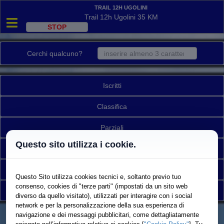
Trail 12h Ugolini
Trail 12h Ugolini 35 KM
Cerchi qualcuno?
Iscritti
Classifica
Parziali
Questo sito utilizza i cookie.
Mappa/Tracking
Ritirati
Questo Sito utilizza cookies tecnici e, soltanto previo tuo
consenso, cookies di "terze parti" (impostati da un sito web
Torna a elenco gare
diverso da quello visitato), utilizzati per interagire con i social
network e per la personalizzazione della sua esperienza di
navigazione e dei messaggi pubblicitari, come dettagliatamente