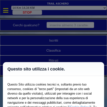
Trail Aschero
Cerchi qualcuno?
Iscritti
Classifica
Ritirati
Questo sito utilizza i cookie.
Torna a elenco gare
Questo Sito utilizza cookies tecnici e, soltanto previo tuo
consenso, cookies di "terze parti" (impostati da un sito web
diverso da quello visitato), utilizzati per interagire con i social
network e per la personalizzazione della sua esperienza di
navigazione e dei messaggi pubblicitari, come dettagliatamente