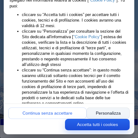
spiegato nell’informativa relativa ai cookies [
"Cookie Policy"
]. Tu
puoi:
cliccare su “Accetta tutti i cookies” per accettare tutti i
cookies, tecnici e di profilazione. I cookies avranno una
validità di 12 mesi.
cliccare su “Personalizza” per consultare la sezione del
Sito dedicata all'informativa [
"Cookie Policy"
] estesa dei
cookies, verificare la lista e la descrizione di tutti i cookies
utilizzati, tecnici e di profilazione di “terze parti”, e
personalizzarne in qualsiasi momento la configurazione,
prestando o negando espressamente il tuo consenso
all’utilizzo degli stessi
cliccare su “Continua senza accettare”: in questo modo
saranno utilizzati soltanto cookies tecnici per il corretto
funzionamento del Sito e non acconsenti all’uso dei
cookies di profilazione di terze parti, impedendo di
personalizzare la tua esperienza di navigazione e l’offerta di
prodotti o servizi a te dedicati sulla base delle tue
preferenze o comportamenti online
Continua senza accettare
Personalizza
Accetta tutti i cookies
Partiti
:86
Arrivati
:84
Ritirati
:2
Rimanenti
:0