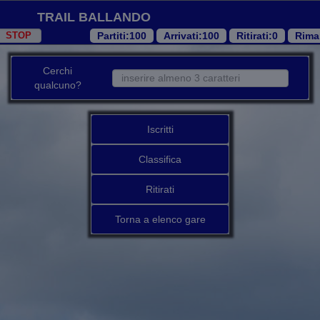
Trail Ballando
Partiti
:100
Arrivati
:100
Ritirati
:0
Rima
Cerchi
qualcuno?
Iscritti
Classifica
Ritirati
Torna a elenco gare