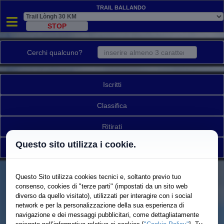
Trail Ballando
Cerchi qualcuno?
Iscritti
Classifica
Ritirati
Questo sito utilizza i cookie.
Torna a elenco gare
Questo Sito utilizza cookies tecnici e, soltanto previo tuo
consenso, cookies di "terze parti" (impostati da un sito web
diverso da quello visitato), utilizzati per interagire con i social
network e per la personalizzazione della sua esperienza di
navigazione e dei messaggi pubblicitari, come dettagliatamente