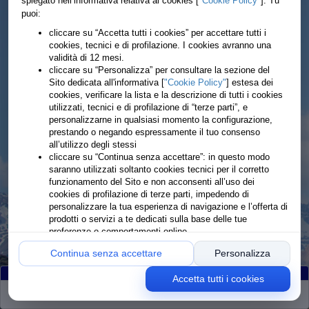
spiegato nell’informativa relativa ai cookies [
"Cookie Policy"
]. Tu
puoi:
cliccare su “Accetta tutti i cookies” per accettare tutti i
cookies, tecnici e di profilazione. I cookies avranno una
validità di 12 mesi.
cliccare su “Personalizza” per consultare la sezione del
Sito dedicata all'informativa [
"Cookie Policy"
] estesa dei
cookies, verificare la lista e la descrizione di tutti i cookies
utilizzati, tecnici e di profilazione di “terze parti”, e
personalizzarne in qualsiasi momento la configurazione,
prestando o negando espressamente il tuo consenso
all’utilizzo degli stessi
cliccare su “Continua senza accettare”: in questo modo
saranno utilizzati soltanto cookies tecnici per il corretto
funzionamento del Sito e non acconsenti all’uso dei
cookies di profilazione di terze parti, impedendo di
personalizzare la tua esperienza di navigazione e l’offerta di
prodotti o servizi a te dedicati sulla base delle tue
preferenze o comportamenti online
Continua senza accettare
Personalizza
Accetta tutti i cookies
Partiti
:141
Arrivati
:134
Ritirati
:7
Rimanenti
:0