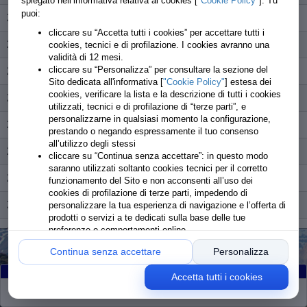
spiegato nell’informativa relativa ai cookies [
"Cookie Policy"
]. Tu
puoi:
288
Forlano Marcello
NON partito
cliccare su “Accetta tutti i cookies” per accettare tutti i
289
Palezzato Elena
NON partito
cookies, tecnici e di profilazione. I cookies avranno una
validità di 12 mesi.
cliccare su “Personalizza” per consultare la sezione del
290
Artizzu Giulio
partito
Sito dedicata all'informativa [
"Cookie Policy"
] estesa dei
cookies, verificare la lista e la descrizione di tutti i cookies
291
Agnese Fulvio
NON partito
utilizzati, tecnici e di profilazione di “terze parti”, e
personalizzarne in qualsiasi momento la configurazione,
292
Rubagotti Diego
partito
prestando o negando espressamente il tuo consenso
all’utilizzo degli stessi
293
Castellari Loredana
partito
cliccare su “Continua senza accettare”: in questo modo
saranno utilizzati soltanto cookies tecnici per il corretto
294
Perrone Francesco
partito
funzionamento del Sito e non acconsenti all’uso dei
cookies di profilazione di terze parti, impedendo di
295
Brignone Chiara
partito
personalizzare la tua esperienza di navigazione e l’offerta di
prodotti o servizi a te dedicati sulla base delle tue
preferenze o comportamenti online
296
Munari Alessio
partito
Continua senza accettare
Personalizza
297
Passet Fabio
partito
Accetta tutti i cookies
298
Fagioli Luca
partito
Partiti
:279
Arrivati
:278
Ritirati
:1
Rimanenti
:0