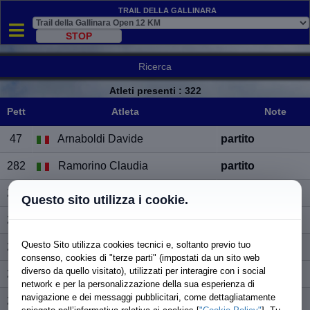
Trail della Gallinara
Ricerca
Atleti presenti
: 322
Pett
Atleta
Note
Pett
Atleta
Note
47
Arnaboldi Davide
partito
282
Ramorino Claudia
partito
283
De Cio Gabriele
NON partito
Questo sito utilizza i cookie.
284
Aicardi Cecilia
partito
Questo Sito utilizza cookies tecnici e, soltanto previo tuo
285
Ferrero Cristian
partito
consenso, cookies di "terze parti" (impostati da un sito web
diverso da quello visitato), utilizzati per interagire con i social
286
Hertel Cristina
partito
network e per la personalizzazione della sua esperienza di
navigazione e dei messaggi pubblicitari, come dettagliatamente
287
Tacchelli Lara
partito