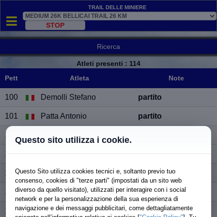
Trail delle Miniere
Ricerca
Atleti presenti
: 114
Pett
Atleta
Note
Pett
Atleta
Note
100
Demolli Stefano
partito
101
Patta Antonio
partito
102
Rattu Maxmiliano
partito
Questo sito utilizza i cookie.
103
Colombo Nicolo'
partito
Questo Sito utilizza cookies tecnici e, soltanto previo tuo
104
Stacconeddu Alessio
partito
consenso, cookies di "terze parti" (impostati da un sito web
diverso da quello visitato), utilizzati per interagire con i social
105
Onnis Francesca
partito
network e per la personalizzazione della sua esperienza di
navigazione e dei messaggi pubblicitari, come dettagliatamente
106
Ecca Antonio
partito