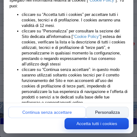
spiegato nell’informativa relativa ai cookies [
"Cookie Policy"
]. Tu
puoi:
107
Ferrari Gianluca
partito
cliccare su “Accetta tutti i cookies” per accettare tutti i
108
Trova Walter
partito
cookies, tecnici e di profilazione. I cookies avranno una
validità di 12 mesi.
cliccare su “Personalizza” per consultare la sezione del
109
Cibrario Emanuele
partito
Sito dedicata all'informativa [
"Cookie Policy"
] estesa dei
cookies, verificare la lista e la descrizione di tutti i cookies
110
Vincentelli Giacomo
Non ritirato pettorale
utilizzati, tecnici e di profilazione di “terze parti”, e
personalizzarne in qualsiasi momento la configurazione,
111
Meloni Maria Vittoria
partito
prestando o negando espressamente il tuo consenso
all’utilizzo degli stessi
112
Pari Samuele
partito
cliccare su “Continua senza accettare”: in questo modo
saranno utilizzati soltanto cookies tecnici per il corretto
113
Ceruzzi Michele
partito
funzionamento del Sito e non acconsenti all’uso dei
cookies di profilazione di terze parti, impedendo di
114
Erby Vania
partito
personalizzare la tua esperienza di navigazione e l’offerta di
prodotti o servizi a te dedicati sulla base delle tue
preferenze o comportamenti online
115
Castriotta Emanuele
Non ritirato pettorale
Continua senza accettare
Personalizza
116
Atzori Elisabetta
partito
Accetta tutti i cookies
117
Melis Davide Maria
partito
Partiti
:105
Arrivati
:104
Ritirati
:1
Rimanenti
:0