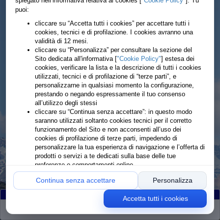
spiegato nell’informativa relativa ai cookies [
"Cookie Policy"
]. Tu
puoi:
cliccare su “Accetta tutti i cookies” per accettare tutti i
cookies, tecnici e di profilazione. I cookies avranno una
validità di 12 mesi.
cliccare su “Personalizza” per consultare la sezione del
Sito dedicata all'informativa [
"Cookie Policy"
] estesa dei
cookies, verificare la lista e la descrizione di tutti i cookies
utilizzati, tecnici e di profilazione di “terze parti”, e
personalizzarne in qualsiasi momento la configurazione,
prestando o negando espressamente il tuo consenso
all’utilizzo degli stessi
cliccare su “Continua senza accettare”: in questo modo
saranno utilizzati soltanto cookies tecnici per il corretto
funzionamento del Sito e non acconsenti all’uso dei
cookies di profilazione di terze parti, impedendo di
personalizzare la tua esperienza di navigazione e l’offerta di
prodotti o servizi a te dedicati sulla base delle tue
preferenze o comportamenti online
Continua senza accettare
Personalizza
Accetta tutti i cookies
Partiti
:35
Classificati
:100