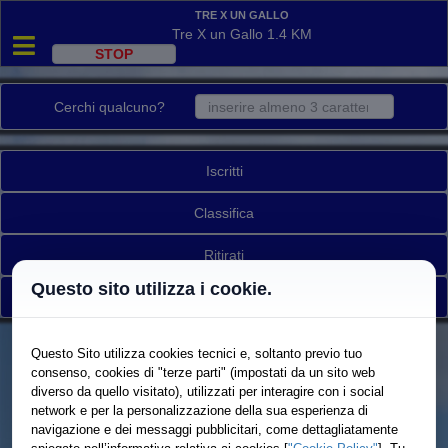
Tre X un Gallo
Tre X un Gallo 1.4 KM
Cerchi qualcuno?
Iscritti
Classifica
Ritirati
Questo sito utilizza i cookie.
Torna a elenco gare
Questo Sito utilizza cookies tecnici e, soltanto previo tuo
consenso, cookies di "terze parti" (impostati da un sito web
diverso da quello visitato), utilizzati per interagire con i social
network e per la personalizzazione della sua esperienza di
navigazione e dei messaggi pubblicitari, come dettagliatamente