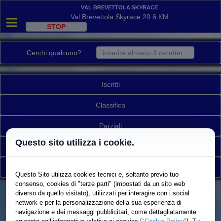
Val Brevettola Skyrace
Val Brevettola Skyrace 20.6 KM
Cerchi qualcuno?
Iscritti
Classifica
Parziali
Questo sito utilizza i cookie.
Ritirati
Torna a elenco gare
Questo Sito utilizza cookies tecnici e, soltanto previo tuo
consenso, cookies di "terze parti" (impostati da un sito web
diverso da quello visitato), utilizzati per interagire con i social
network e per la personalizzazione della sua esperienza di
navigazione e dei messaggi pubblicitari, come dettagliatamente