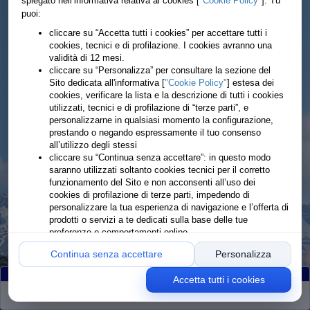
spiegato nell’informativa relativa ai cookies [
"Cookie Policy"
]. Tu
puoi:
cliccare su “Accetta tutti i cookies” per accettare tutti i
cookies, tecnici e di profilazione. I cookies avranno una
validità di 12 mesi.
cliccare su “Personalizza” per consultare la sezione del
Sito dedicata all'informativa [
"Cookie Policy"
] estesa dei
cookies, verificare la lista e la descrizione di tutti i cookies
utilizzati, tecnici e di profilazione di “terze parti”, e
personalizzarne in qualsiasi momento la configurazione,
prestando o negando espressamente il tuo consenso
all’utilizzo degli stessi
cliccare su “Continua senza accettare”: in questo modo
saranno utilizzati soltanto cookies tecnici per il corretto
funzionamento del Sito e non acconsenti all’uso dei
cookies di profilazione di terze parti, impedendo di
personalizzare la tua esperienza di navigazione e l’offerta di
prodotti o servizi a te dedicati sulla base delle tue
preferenze o comportamenti online
Continua senza accettare
Personalizza
Accetta tutti i cookies
Partiti
:211
Arrivati
:209
Ritirati
:2
Rimanenti
:0