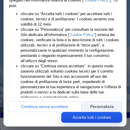
spiegato nell’informativa relativa ai cookies [
"Cookie Policy"
]. Tu
puoi:
cliccare su “Accetta tutti i cookies” per accettare tutti i
cookies, tecnici e di profilazione. I cookies avranno una
validità di 12 mesi.
cliccare su “Personalizza” per consultare la sezione del
Sito dedicata all'informativa [
"Cookie Policy"
] estesa dei
cookies, verificare la lista e la descrizione di tutti i cookies
utilizzati, tecnici e di profilazione di “terze parti”, e
personalizzarne in qualsiasi momento la configurazione,
prestando o negando espressamente il tuo consenso
all’utilizzo degli stessi
cliccare su “Continua senza accettare”: in questo modo
saranno utilizzati soltanto cookies tecnici per il corretto
funzionamento del Sito e non acconsenti all’uso dei
cookies di profilazione di terze parti, impedendo di
personalizzare la tua esperienza di navigazione e l’offerta di
prodotti o servizi a te dedicati sulla base delle tue
preferenze o comportamenti online
Continua senza accettare
Personalizza
Accetta tutti i cookies
Partiti
:172
Arrivati
:172
Ritirati
:0
Rimanenti
:0