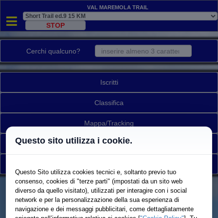
Val Maremola Trail
Cerchi qualcuno?
Iscritti
Classifica
Mappa/Tracking
Questo sito utilizza i cookie.
Ritirati
Torna a elenco gare
Questo Sito utilizza cookies tecnici e, soltanto previo tuo
consenso, cookies di "terze parti" (impostati da un sito web
diverso da quello visitato), utilizzati per interagire con i social
network e per la personalizzazione della sua esperienza di
navigazione e dei messaggi pubblicitari, come dettagliatamente