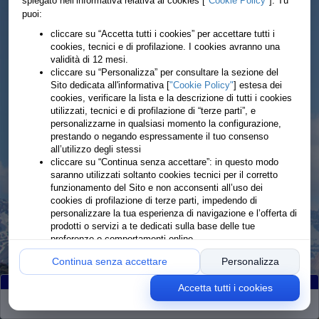
spiegato nell’informativa relativa ai cookies [
"Cookie Policy"
]. Tu
puoi:
cliccare su “Accetta tutti i cookies” per accettare tutti i
cookies, tecnici e di profilazione. I cookies avranno una
validità di 12 mesi.
cliccare su “Personalizza” per consultare la sezione del
Sito dedicata all'informativa [
"Cookie Policy"
] estesa dei
cookies, verificare la lista e la descrizione di tutti i cookies
utilizzati, tecnici e di profilazione di “terze parti”, e
personalizzarne in qualsiasi momento la configurazione,
prestando o negando espressamente il tuo consenso
all’utilizzo degli stessi
cliccare su “Continua senza accettare”: in questo modo
saranno utilizzati soltanto cookies tecnici per il corretto
funzionamento del Sito e non acconsenti all’uso dei
cookies di profilazione di terze parti, impedendo di
personalizzare la tua esperienza di navigazione e l’offerta di
prodotti o servizi a te dedicati sulla base delle tue
preferenze o comportamenti online
Continua senza accettare
Personalizza
Accetta tutti i cookies
Partiti
:274
Arrivati
:274
Ritirati
:0
Rimanenti
:0