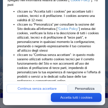
spiegato nell’informativa relativa ai cookies [
"Cookie Policy"
]. Tu
puoi:
cliccare su “Accetta tutti i cookies” per accettare tutti i
cookies, tecnici e di profilazione. I cookies avranno una
validità di 12 mesi.
cliccare su “Personalizza” per consultare la sezione del
Sito dedicata all'informativa [
"Cookie Policy"
] estesa dei
cookies, verificare la lista e la descrizione di tutti i cookies
utilizzati, tecnici e di profilazione di “terze parti”, e
personalizzarne in qualsiasi momento la configurazione,
prestando o negando espressamente il tuo consenso
all’utilizzo degli stessi
cliccare su “Continua senza accettare”: in questo modo
saranno utilizzati soltanto cookies tecnici per il corretto
funzionamento del Sito e non acconsenti all’uso dei
cookies di profilazione di terze parti, impedendo di
personalizzare la tua esperienza di navigazione e l’offerta di
prodotti o servizi a te dedicati sulla base delle tue
preferenze o comportamenti online
Continua senza accettare
Personalizza
Accetta tutti i cookies
Partiti
:43
Arrivati
:43
Ritirati
:0
Rimanenti
:0