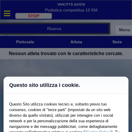
Vivicittà Aosta
Podistica competitiva 10 KM
Ricerca
Menu
Pettorale
Atleta
Note
Pettorale
Atleta
Note
Nessun atleta trovato con le caratteristiche cercate.
Questo sito utilizza i cookie.
Questo Sito utilizza cookies tecnici e, soltanto previo tuo
consenso, cookies di "terze parti" (impostati da un sito web
diverso da quello visitato), utilizzati per interagire con i social
network e per la personalizzazione della sua esperienza di
navigazione e dei messaggi pubblicitari, come dettagliatamente