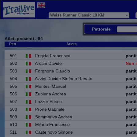
Pettorale
Atleti presenti
: 84
Pett
Atleta
Pett
Atleta
501
Frigida Francesco
parti
502
Arcani Davide
Non r
503
Forgnone Claudio
parti
504
Azzini Davide Stefano Renato
parti
505
Montesi Manuel
parti
506
Zublena Andrea
parti
507
Lazzer Enrico
parti
508
Prone Gabriele
parti
509
Sommariva Andrea
parti
510
Milano Francesco
parti
511
Castelnovo Simone
parti