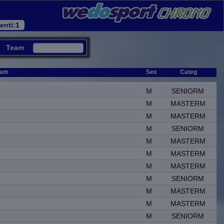
enti
:1
Team
eam
Sex
Categ
am
Sex
Categ
M
SENIORM
M
MASTERM
M
MASTERM
M
SENIORM
M
MASTERM
M
MASTERM
M
MASTERM
M
SENIORM
M
MASTERM
M
MASTERM
M
SENIORM