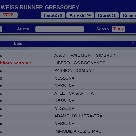
Weiss Runner Gressoney
Partiti
:76
Arrivati
:74
Ritirati
:1
Riman
Atleta
Sesso
Note
T
Note
Te
to
A.S.D. TRAIL MONTI SIMBRUINI
itirato pettorale
LIBERO - GS BOGNANCO
to
PASSIONECOMUNE
to
NESSUNA
to
NESSUNA
to
ATLETICA SANTHIÀ
to
NESSUNA
to
NESSUNA
to
ADAMELLO ULTRA-TRAIL
to
NESSUNA
to
IMMOBILIARE ZIO MAO