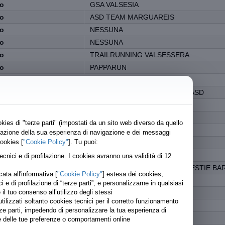
to
GSA VALSESIA
to
ASD TEAM MARGUAREIS
to
NESSUNA
to
NESSUNA
to
TRAILRUNNING VALSESSERA
to
PAPPARUN
itirato pettorale
PRO RECCO TRIATHLON
to
PIOSSASCO TRAIL RUNNERS ASD
to
NESSUNA
itirato pettorale
LA VETTA RUNNING
kies di "terze parti" (impostati da un sito web diverso da quello
to
ASD SISPORT
lizzazione della sua esperienza di navigazione e dei messaggi
cookies [
"Cookie Policy"
]. Tu puoi:
to
NESSUNA
itirato pettorale
NESSUNA
tecnici e di profilazione. I cookies avranno una validità di 12
ato
ASD TRAIL MONTE CASTO - BESTIE BA
ata all'informativa [
"Cookie Policy"
] estesa dei cookies,
to
RUNCARD
ici e di profilazione di “terze parti”, e personalizzarne in qualsiasi
 tuo consenso all’utilizzo degli stessi
to
CABALLEROS
ilizzati soltanto cookies tecnici per il corretto funzionamento
to
NESSUNA
rze parti, impedendo di personalizzare la tua esperienza di
to
NESSUNA
ase delle tue preferenze o comportamenti online