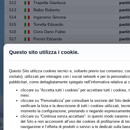
512
Trapella Gianluca
parti
513
Balbo Roberto
parti
514
Ingaramo Simone
parti
515
Tonella Edoardo
parti
516
Civra Dano Fabio
parti
517
Porrini Edoardo
parti
518
Dellacasa Andrea
Non r
Questo sito utilizza i cookie.
519
Bertenasco Barbara
parti
520
Anzola Claudio
parti
521
Molon Fabio
Non r
Questo Sito utilizza cookies tecnici e, soltanto previo tuo consenso, coo
522
Cerutti Marco
parti
visitato), utilizzati per interagire con i social network e per la persona
pubblicitari, come dettagliatamente spiegato nell’informativa relativa ai 
523
Franzoso Umberto
parti
524
Coslovich Davide
Non r
cliccare su “Accetta tutti i cookies” per accettare tutti i cookies, 
mesi.
525
Milanesio Simone
Ritir
cliccare su “Personalizza” per consultare la sezione del Sito dedic
526
Nigra Giorgio
parti
verificare la lista e la descrizione di tutti i cookies utilizzati, tecn
momento la configurazione, prestando o negando espressamente il
527
Schiavone Rocco
parti
cliccare su “Continua senza accettare”: in questo modo saranno ut
528
Gallizioli Monica
parti
del Sito e non acconsenti all’uso dei cookies di profilazione di te
529
Gavazzi Marco
parti
navigazione e l’offerta di prodotti o servizi a te dedicati sulla b