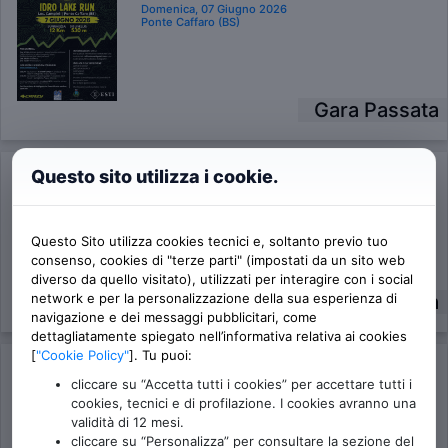
Domenica, 07 Giugno 2026
Ponte Caffaro (BS)
Gara Passata
Questo sito utilizza i cookie.
SMAT - Sasso Marconi Trail
Domenica, 07 Giugno 2026
Sasso Marconi (BO)
Questo Sito utilizza cookies tecnici e, soltanto previo tuo
consenso, cookies di "terze parti" (impostati da un sito web
diverso da quello visitato), utilizzati per interagire con i social
Gara Passata
network e per la personalizzazione della sua esperienza di
navigazione e dei messaggi pubblicitari, come
dettagliatamente spiegato nell’informativa relativa ai cookies
[
"Cookie Policy"
]. Tu puoi:
Maratona della Valle Intrasca
cliccare su “Accetta tutti i cookies” per accettare tutti i
Domenica, 07 Giugno 2026
cookies, tecnici e di profilazione. I cookies avranno una
Verbania (VB)
validità di 12 mesi.
cliccare su “Personalizza” per consultare la sezione del