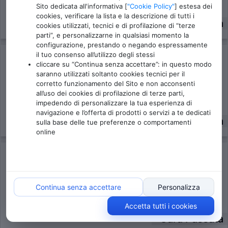
Sito dedicata all'informativa [
"Cookie Policy"
] estesa dei
cookies, verificare la lista e la descrizione di tutti i
Gara Passata
cookies utilizzati, tecnici e di profilazione di “terze
parti”, e personalizzarne in qualsiasi momento la
configurazione, prestando o negando espressamente
il tuo consenso all’utilizzo degli stessi
1° Trail del Ramaceto
cliccare su “Continua senza accettare”: in questo modo
Domenica, 07 Giugno 2026
saranno utilizzati soltanto cookies tecnici per il
San Colombano Certènoli (GE)
corretto funzionamento del Sito e non acconsenti
all’uso dei cookies di profilazione di terze parti,
impedendo di personalizzare la tua esperienza di
navigazione e l’offerta di prodotti o servizi a te dedicati
Gara Passata
sulla base delle tue preferenze o comportamenti
online
53^ Traversata Della Valbisagno
Sabato, 06 Giugno 2026
Genova (GE)
Continua senza accettare
Personalizza
Accetta tutti i cookies
Gara Passata