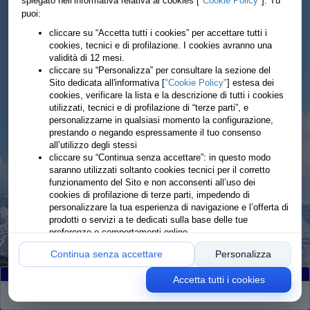
spiegato nell’informativa relativa ai cookies [
"Cookie Policy"
]. Tu
puoi:
cliccare su “Accetta tutti i cookies” per accettare tutti i
cookies, tecnici e di profilazione. I cookies avranno una
validità di 12 mesi.
cliccare su “Personalizza” per consultare la sezione del
Sito dedicata all'informativa [
"Cookie Policy"
] estesa dei
cookies, verificare la lista e la descrizione di tutti i cookies
utilizzati, tecnici e di profilazione di “terze parti”, e
personalizzarne in qualsiasi momento la configurazione,
prestando o negando espressamente il tuo consenso
all’utilizzo degli stessi
cliccare su “Continua senza accettare”: in questo modo
saranno utilizzati soltanto cookies tecnici per il corretto
funzionamento del Sito e non acconsenti all’uso dei
cookies di profilazione di terze parti, impedendo di
personalizzare la tua esperienza di navigazione e l’offerta di
prodotti o servizi a te dedicati sulla base delle tue
preferenze o comportamenti online
Continua senza accettare
Personalizza
Accetta tutti i cookies
Partiti
:119
Arrivati
:112
Ritirati
:7
Rimanenti
:0