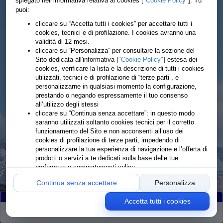
spiegato nell’informativa relativa ai cookies [
"Cookie Policy"
]. Tu
puoi:
cliccare su “Accetta tutti i cookies” per accettare tutti i
cookies, tecnici e di profilazione. I cookies avranno una
validità di 12 mesi.
cliccare su “Personalizza” per consultare la sezione del
Sito dedicata all'informativa [
"Cookie Policy"
] estesa dei
cookies, verificare la lista e la descrizione di tutti i cookies
utilizzati, tecnici e di profilazione di “terze parti”, e
personalizzarne in qualsiasi momento la configurazione,
prestando o negando espressamente il tuo consenso
all’utilizzo degli stessi
cliccare su “Continua senza accettare”: in questo modo
saranno utilizzati soltanto cookies tecnici per il corretto
funzionamento del Sito e non acconsenti all’uso dei
cookies di profilazione di terze parti, impedendo di
personalizzare la tua esperienza di navigazione e l’offerta di
prodotti o servizi a te dedicati sulla base delle tue
preferenze o comportamenti online
Continua senza accettare
Personalizza
Accetta tutti i cookies
Partiti
:305
Arrivati
:302
Ritirati
:3
Rimanenti
:0