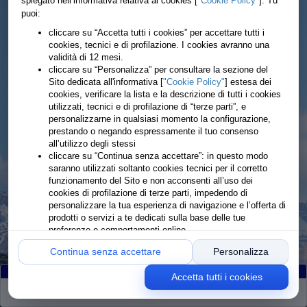
spiegato nell’informativa relativa ai cookies [
"Cookie Policy"
]. Tu
puoi:
cliccare su “Accetta tutti i cookies” per accettare tutti i
cookies, tecnici e di profilazione. I cookies avranno una
validità di 12 mesi.
cliccare su “Personalizza” per consultare la sezione del
Sito dedicata all'informativa [
"Cookie Policy"
] estesa dei
cookies, verificare la lista e la descrizione di tutti i cookies
utilizzati, tecnici e di profilazione di “terze parti”, e
personalizzarne in qualsiasi momento la configurazione,
prestando o negando espressamente il tuo consenso
all’utilizzo degli stessi
cliccare su “Continua senza accettare”: in questo modo
saranno utilizzati soltanto cookies tecnici per il corretto
funzionamento del Sito e non acconsenti all’uso dei
cookies di profilazione di terze parti, impedendo di
personalizzare la tua esperienza di navigazione e l’offerta di
prodotti o servizi a te dedicati sulla base delle tue
preferenze o comportamenti online
Continua senza accettare
Personalizza
Accetta tutti i cookies
Partiti
:289
Arrivati
:288
Ritirati
:1
Rimanenti
:0