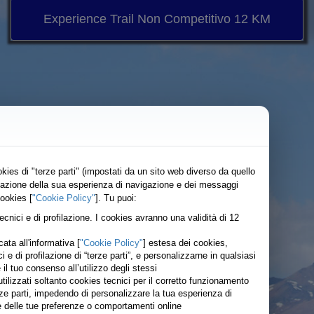
Experience Trail Non Competitivo 12 KM
kies di "terze parti" (impostati da un sito web diverso da quello
lizzazione della sua esperienza di navigazione e dei messaggi
cookies [
"Cookie Policy"
]. Tu puoi:
tecnici e di profilazione. I cookies avranno una validità di 12
ata all'informativa [
"Cookie Policy"
] estesa dei cookies,
ici e di profilazione di “terze parti”, e personalizzarne in qualsiasi
 tuo consenso all’utilizzo degli stessi
ilizzati soltanto cookies tecnici per il corretto funzionamento
rze parti, impedendo di personalizzare la tua esperienza di
ase delle tue preferenze o comportamenti online