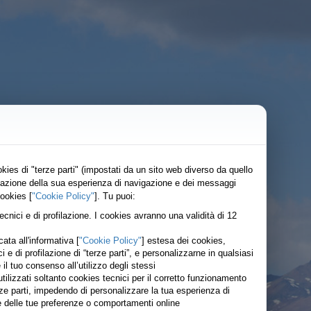
kies di "terze parti" (impostati da un sito web diverso da quello
lizzazione della sua esperienza di navigazione e dei messaggi
cookies [
"Cookie Policy"
]. Tu puoi:
tecnici e di profilazione. I cookies avranno una validità di 12
ata all'informativa [
"Cookie Policy"
] estesa dei cookies,
ici e di profilazione di “terze parti”, e personalizzarne in qualsiasi
 tuo consenso all’utilizzo degli stessi
ilizzati soltanto cookies tecnici per il corretto funzionamento
rze parti, impedendo di personalizzare la tua esperienza di
ase delle tue preferenze o comportamenti online