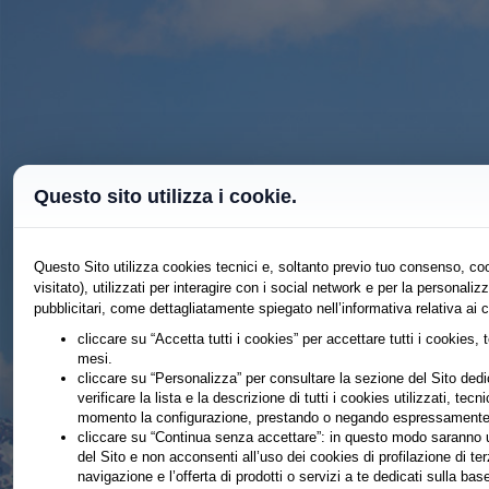
Questo sito utilizza i cookie.
Questo Sito utilizza cookies tecnici e, soltanto previo tuo consenso, coo
visitato), utilizzati per interagire con i social network e per la persona
pubblicitari, come dettagliatamente spiegato nell’informativa relativa ai 
cliccare su “Accetta tutti i cookies” per accettare tutti i cookies, 
mesi.
cliccare su “Personalizza” per consultare la sezione del Sito dedic
verificare la lista e la descrizione di tutti i cookies utilizzati, tecn
momento la configurazione, prestando o negando espressamente il
cliccare su “Continua senza accettare”: in questo modo saranno ut
del Sito e non acconsenti all’uso dei cookies di profilazione di te
navigazione e l’offerta di prodotti o servizi a te dedicati sulla b